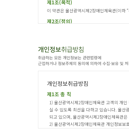
제1조(목적)
이 약관은 울산광역시제2장애인체육관(이하 “
제2조(정의)
이 약관에서 사용하는 용어의 정의는 다음과 
1. “회원”이라 함은 본관이 규정하는 소정
2. “체육시설”이라 함은 회원의 체육활동에
개인정보
취급방침
3. “서비스”라 함은 회원의 체육시설 이용 
취급하는 모든 개인정보는 관련법령에
4. “등록일”이라 함은 본관과 회원이 체육시
근접하거나 정보주체의 동의에 의하여 수집·보유 및 처
5. “개시일”이라 함은 본관과 회원이 체결
제3조(약관의 효력 및 변경)
개인정보취급방침
① 이 약관의 내용은 안내데스크에 게시하거나
② 본관은 적법한 절차를 거쳐 이 약관을 임
제1조 총 칙
③ 회원은 변경된 약관에 동의하지 않을 경우
1) 울산광역시제2장애인체육관 고객의 개인
에 동의한 것으로 간주한다.
실 수 있도록 최선을 다하고 있습니다. 울
제4조(약관 외 준칙)
되고 있으며, 울산광역시제2장애인체육관은 
2) 울산광역시제2장애인체육관 개인정보보호
이 약관에 명시하지 아니한 사항에 대해서는 사